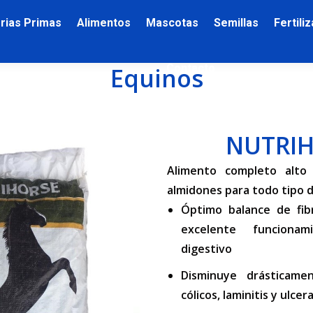
rias Primas
Alimentos
Mascotas
Semillas
Fertili
Contacto
Equinos
NUTRI
​Alimento completo alto
almidones para todo tipo d
Óptimo balance de fib
excelente funciona
digestivo
Disminuye drásticamen
cólicos, laminitis y ulcer