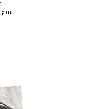
o
 grasa.